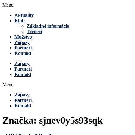
Menu
Aktuality
Klub
Základné informácie
Tréneri
Mužstvo
Zápasy
Partneri
Kontakt
Zápasy
Partneri
Kontakt
Menu
Zápasy
Partneri
Kontakt
Značka:
sjnev0y5s93sqk