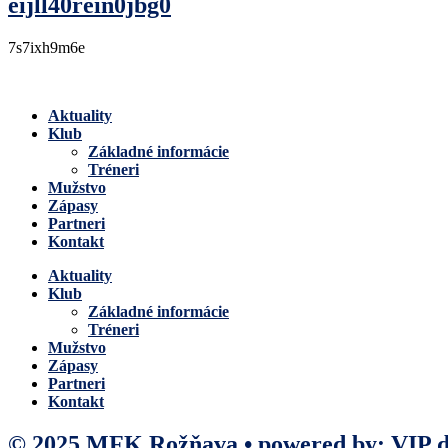
eijll40rein0jbg0
7s7ixh9m6e
Aktuality
Klub
Základné informácie
Tréneri
Mužstvo
Zápasy
Partneri
Kontakt
Aktuality
Klub
Základné informácie
Tréneri
Mužstvo
Zápasy
Partneri
Kontakt
© 2025 MFK Rožňava • powered by: VIP di